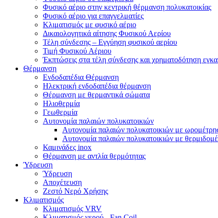
Φυσικό αέριο στην κεντρική θέρμανση πολυκατοικίας
Φυσικό αέριο για επαγγελματίες
Κλιματισμός με φυσικό αέριο
Δικαιολογητικά αίτησης Φυσικού Αερίου
Τέλη σύνδεσης – Εγγύηση φυσικού αερίου
Τιμή Φυσικού Αέριου
Έκπτώσεις στα τέλη σύνδεσης και χρηματοδότηση εγκ
Θέρμανση
Ενδοδαπέδια Θέρμανση
Ηλεκτρική ενδοδαπέδια θέρμανση
Θέρμανση με θερμαντικά σώματα
Ηλιοθερμία
Γεωθερμία
Αυτονομία παλαιών πολυκατοικιών
Αυτονομία παλαιών πολυκατοικιών με ωρομέτρη
Αυτονομία παλαιών πολυκατοικιών με θερμιδομ
Καμινάδες inox
Θέρμανση με αντλία θερμότητας
Ύδρευση
Ύδρευση
Αποχέτευση
Ζεστό Νερό Χρήσης
Κλιματισμός
Κλιματισμός VRV
Κλιματισμός νερού - Fan Coil