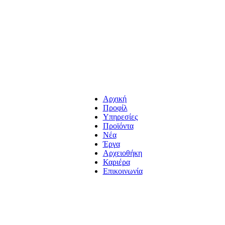
Αρχική
Προφίλ
Υπηρεσίες
Προϊόντα
Νέα
Έργα
Αρχειοθήκη
Καριέρα
Επικοινωνία