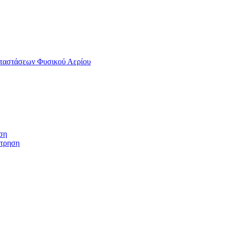
αταστάσεων Φυσικού Αερίου
ση
έτρηση