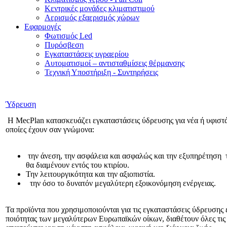
Κεντρικές μονάδες κλιματιστιμού
Αερισμός εξαερισμός χώρων
Εφαρμογές
Φωτισμός Led
Πυρόσβεση
Εγκαταστάσεις υγραερίου
Αυτοματισμοί – αντισταθμίσεις θέρμανσης
Τεχνική Υποστήριξη - Συντηρήσεις
Ύδρευση
Η MecPlan κατασκευάζει εγκαταστάσεις ύδρευσης για νέα ή υφιστά
οποίες έχουν σαν γνώμονα:
την άνεση, την ασφάλεια και ασφαλώς και την εξυπηρέτηση 
θα διαμένουν εντός του κτιρίου.
Την λειτουργικότητα και την αξιοπιστία.
την όσο το δυνατόν μεγαλύτερη εξοικονόμηση ενέργειας.
Τα προϊόντα που χρησιμοποιούνται για τις εγκαταστάσεις ύδρευσης 
ποιότητας των μεγαλύτερων Ευρωπαϊκών οίκων, διαθέτουν όλες τις