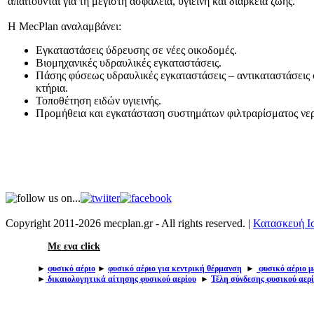
απαιτούνται για τη μέγιστη ασφάλεια, υγιεινή και διάρκεια ζωής.
Η MecPlan αναλαμβάνει:
Εγκαταστάσεις ύδρευσης σε νέες οικοδομές.
Βιομηχανικές υδραυλικές εγκαταστάσεις.
Πάσης φύσεως υδραυλικές εγκαταστάσεις – αντικαταστάσεις
κτήρια.
Τοποθέτηση ειδών υγιεινής.
Προμήθεια και εγκατάσταση συστημάτων φιλτραρίσματος νε
Copyright 2011-2026 mecplan.gr - All rights reserved. |
Κατασκευή Ισ
Με ενα click
►
φυσικό αέριο
►
φυσικό αέριο για κεντρική θέρμανση
►
φυσικό αέριο μ
►
δικαιολογητικά αίτησης φυσικού αερίου
►
Τέλη σύνδεσης φυσικού αερ