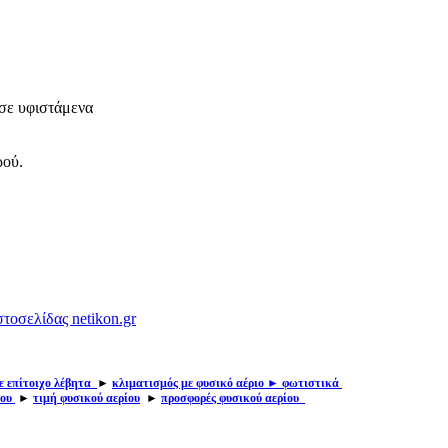
 σε υφιστάμενα
ρού.
τοσελίδας netikon.gr
ε επίτοιχο λέβητα
►
κλιματισμός με φυσικό αέριο
► φωτιστικά
ίου
►
τιμή φυσικού αερίου
►
προσφορές φυ
σικού αερίου