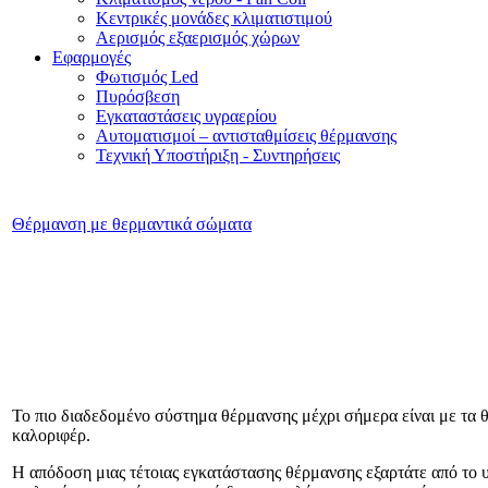
Κεντρικές μονάδες κλιματιστιμού
Αερισμός εξαερισμός χώρων
Εφαρμογές
Φωτισμός Led
Πυρόσβεση
Εγκαταστάσεις υγραερίου
Αυτοματισμοί – αντισταθμίσεις θέρμανσης
Τεχνική Υποστήριξη - Συντηρήσεις
Θέρμανση με θερμαντικά σώματα
Το πιο διαδεδομένο σύστημα θέρμανσης μέχρι σήμερα είναι με τα 
καλοριφέρ.
Η απόδοση μιας τέτοιας εγκατάστασης θέρμανσης εξαρτάτε από το