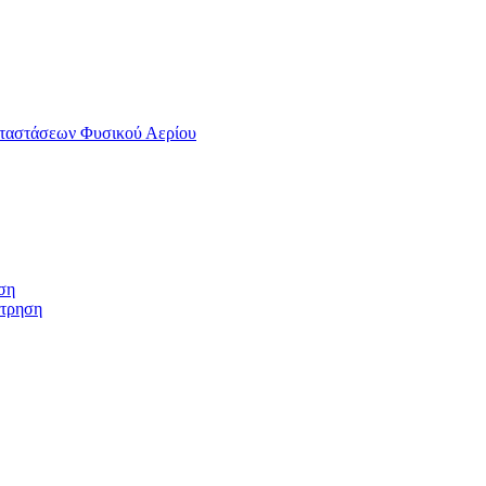
αταστάσεων Φυσικού Αερίου
ση
έτρηση