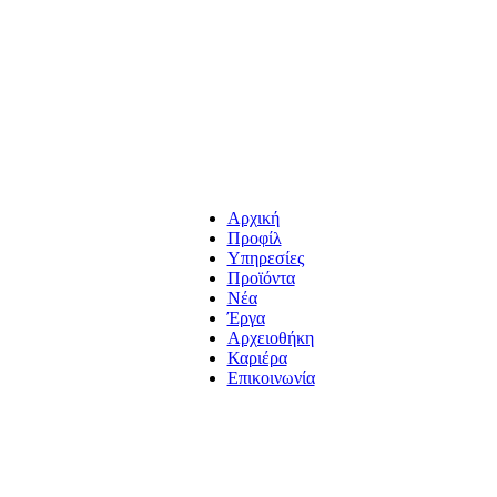
Αρχική
Προφίλ
Υπηρεσίες
Προϊόντα
Νέα
Έργα
Αρχειοθήκη
Καριέρα
Επικοινωνία