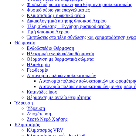
Φυσικό αέριο στην κεντρική θέρμανση πολυκατοικίας
Φυσικό αέριο για επαγγελματίες
Κλιματισμός με φυσικό αέριο
Δικαιολογητικά αίτησης Φυσικού Αερίου
Τέλη σύνδεσης – Εγγύηση φυσικού αερίου
Τιμή Φυσικού Αέριου
Έκπτώσεις στα τέλη σύνδεσης και χρηματοδότηση εγκ
Θέρμανση
Ενδοδαπέδια Θέρμανση
Ηλεκτρική ενδοδαπέδια θέρμανση
Θέρμανση με θερμαντικά σώματα
Ηλιοθερμία
Γεωθερμία
Αυτονομία παλαιών πολυκατοικιών
Αυτονομία παλαιών πολυκατοικιών με ωρομέτρη
Αυτονομία παλαιών πολυκατοικιών με θερμιδομ
Καμινάδες inox
Θέρμανση με αντλία θερμότητας
Ύδρευση
Ύδρευση
Αποχέτευση
Ζεστό Νερό Χρήσης
Κλιματισμός
Κλιματισμός VRV
Κλιματισμός νερού - Fan Coil