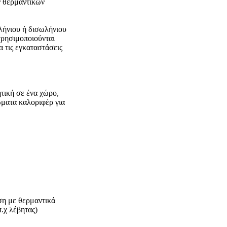
ν θερμαντικών
λήνιου ή δισωλήνιου
χρησιμοποιούνται
 τις εγκαταστάσεις
τική σε ένα χώρο,
ώματα καλοριφέρ για
ση με θερμαντικά
.χ λέβητας)