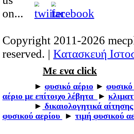
Copyright 2011-2026 mecpla
reserved. |
Κατασκευή Ιστοσ
Με ενα click
►
φυσικό αέριο
►
φυσικό
αέριο με επίτοιχο λέβητα
►
κλιματ
►
δικαιολογητικά αίτησης
φυσικού αερίου
►
τιμή φυσικού α