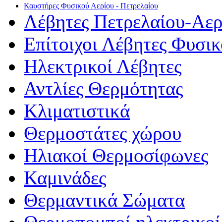
Καυστήρες Φυσικού Αερίου - Πετρελαίου
Λέβητες Πετρελαίου-Αερ
Επίτοιχοι Λέβητες Φυσι
Ηλεκτρικοί Λέβητες
Αντλίες Θερμότητας
Κλιματιστικά
Θερμοστάτες χώρου
Ηλιακοί Θερμοσίφωνες
Καμινάδες
Θερμαντικά Σώματα