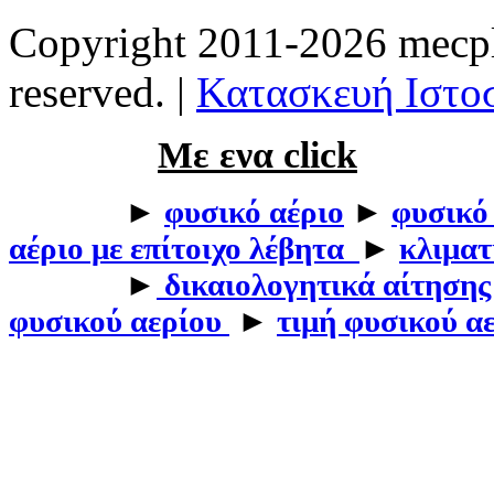
Copyright 2011-2026 mecpla
reserved. |
Κατασκευή Ιστοσ
Με ενα click
►
φυσικό αέριο
►
φυσικό
αέριο με επίτοιχο λέβητα
►
κλιματ
►
δικαιολογητικά αίτησης
φυσικού αερίου
►
τιμή φυσικού α