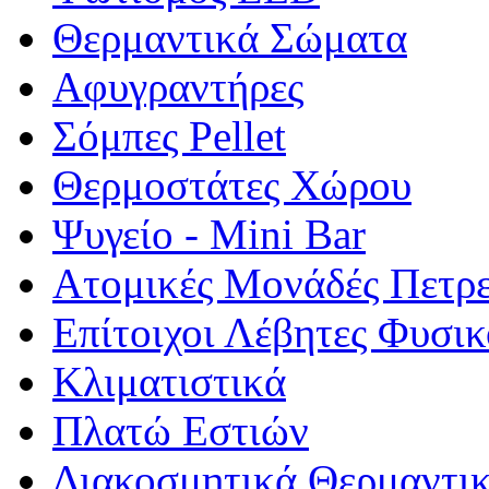
Θερμαντικά Σώματα
Αφυγραντήρες
Σόμπες Pellet
Θερμοστάτες Χώρου
Ψυγείο - Mini Bar
Ατομικές Μονάδές Πετρ
Επίτοιχοι Λέβητες Φυσι
Κλιματιστικά
Πλατώ Εστιών
Διακοσμητικά Θερμαντι