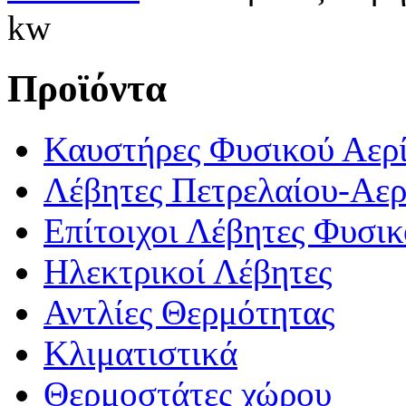
kw
Προϊόντα
Καυστήρες Φυσικού Αερί
Λέβητες Πετρελαίου-Αερ
Επίτοιχοι Λέβητες Φυσι
Ηλεκτρικοί Λέβητες
Αντλίες Θερμότητας
Κλιματιστικά
Θερμοστάτες χώρου