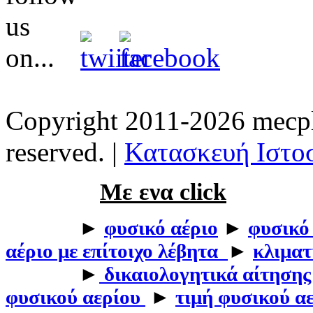
Copyright 2011-2026 mecpla
reserved. |
Κατασκευή Ιστοσ
Με ενα click
►
φυσικό αέριο
►
φυσικό
αέριο με επίτοιχο λέβητα
►
κλιματ
►
δικαιολογητικά αίτησης
φυσικού αερίου
►
τιμή φυσικού α