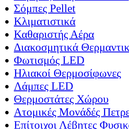
Σόμπες Pellet
Κλιματιστικά
Καθαριστής Αέρα
Διακοσμητικά Θερμαντι
Φωτισμός LED
Ηλιακοί Θερμοσίφωνες
Λάμπες LED
Θερμοστάτες Χώρου
Ατομικές Μονάδές Πετρ
Επίτοιχοι Λέβητες Φυσι